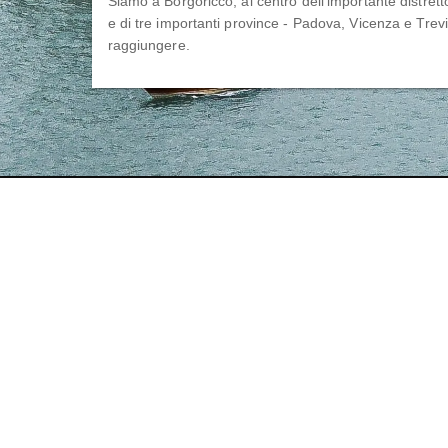
Siamo a Borgoricco, al centro dell’importante distrett
e di tre importanti province - Padova, Vicenza e Trevis
raggiungere.
LUMAR COLORS SRL
Via dell'Industria, 24 - 35010 Borgoricco PD
T. +39 049 93 35 480 - C.F. e P.IVA 02615060288
Registro Imprese di Padova nr 02615060288 - Rea P
254787
Capitale sociale euro 50.000,00 i.v. - SDI M5UXCR1