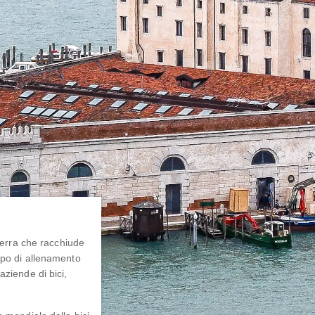
 terra che racchiude
mpo di allenamento
aziende di bici,