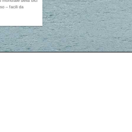
o mondiale della bici
o – facili da
Contact
Home
Ufficio: +39 049 93 35 480
Whatsapp: +39 049 93 35 480
D
info@lumarcolors.it
Azienda
grafica@lumarcolors.it